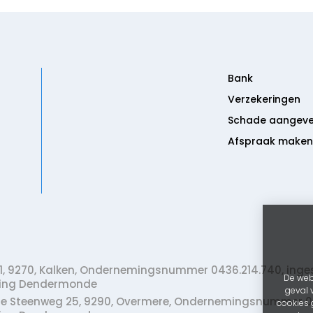
Bank
Verzekeringen
Schade aangev
Afspraak maken
,
9270,
Kalken,
Ondernemingsnummer 0436.214.740, inges
De webs
eling Dendermonde
geval 
 Steenweg 25,
9290,
Overmere,
Ondernemingsnummer 042
cookies 