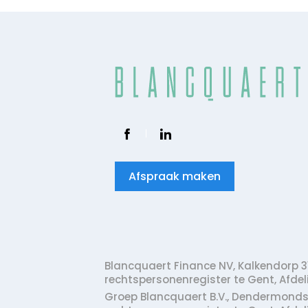
Afspraak maken
Blancquaert Finance NV,
Kalkendorp 31
rechtspersonenregister te Gent, Afd
Groep Blancquaert B.V.,
Dendermondse