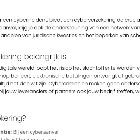
or een cyberincident, biedt een cyberverzekering de cruci
anval, krijg je ook de ondersteuning van een netwerk van e
fhandelen van juridische kwesties en het beperken van sc
ring belangrijk is
digitale wereld loopt het risico het slachtoffer te worden v
hop beheert, elektronische betalingen ontvangt of gebr
altijd het doelwit zijn. Cybercriminelen maken geen onders
ij jouw leveranciers of partners ook jouw bedrijf treffen,
kering?
ntie:
Bij een cyberaanval
ijgt direct toegang tot een