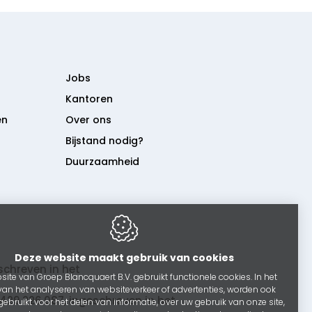
Jobs
Kantoren
en
Over ons
Bijstand nodig?
Duurzaamheid
Deze website maakt gebruik van cookies
chreven in het
ite van Groep Blancquaert B.V. gebruikt functionele cookies. In het
van het analyseren van websiteverkeer of advertenties, worden ook
9.226.087, ingeschreven in het
gebruikt voor het delen van informatie, over uw gebruik van onze site,