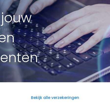
 jouw
gen
denten
Bekijk alle verzekeringen