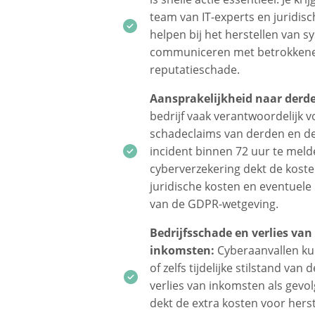
team van IT-experts en juridisc
helpen bij het herstellen van s
communiceren met betrokkene
reputatieschade.
Aansprakelijkheid naar derd
bedrijf vaak verantwoordelijk v
schadeclaims van derden en de
incident binnen 72 uur te meld
cyberverzekering dekt de kost
juridische kosten en eventuel
van de GDPR-wetgeving.
Bedrijfsschade en verlies van
inkomsten:
Cyberaanvallen ku
of zelfs tijdelijke stilstand van
verlies van inkomsten als gevo
dekt de extra kosten voor hers