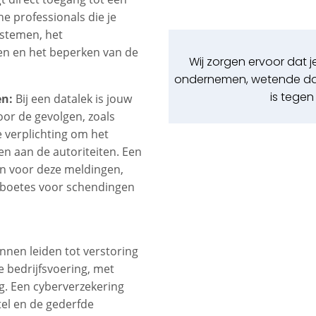
he professionals die je
ystemen, het
n en het beperken van de
Wij zorgen ervoor dat j
ondernemen, wetende dat
is tegen 
en:
Bij een datalek is jouw
oor de gevolgen, zoals
 verplichting om het
en aan de autoriteiten. Een
en voor deze meldingen,
e boetes voor schendingen
nnen leiden tot verstoring
 de bedrijfsvoering, met
lg. Een cyberverzekering
tel en de gederfde