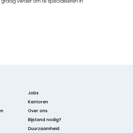
e graag verder om te specialiseren in
Jobs
Kantoren
en
Over ons
Bijstand nodig?
Duurzaamheid