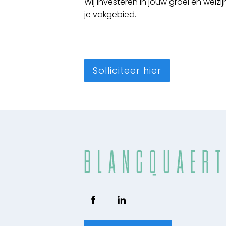
Wij investeren in jouw groei en welz
je vakgebied.
Solliciteer hier