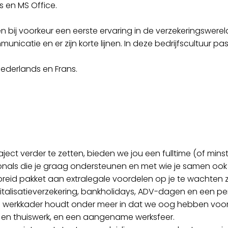
 en MS Office.
bij voorkeur een eerste ervaring in de verzekeringswerel
nicatie en er zijn korte lijnen. In deze bedrijfscultuur pa
Nederlands en Frans.
aject verder te zetten, bieden we jou een fulltime (of m
onals die je graag ondersteunen en met wie je samen oo
ebreid pakket aan extralegale voordelen op je te wachten
italisatieverzekering, bankholidays, ADV-dagen en een p
le werkkader houdt onder meer in dat we oog hebben voor
 en thuiswerk, en een aangename werksfeer.