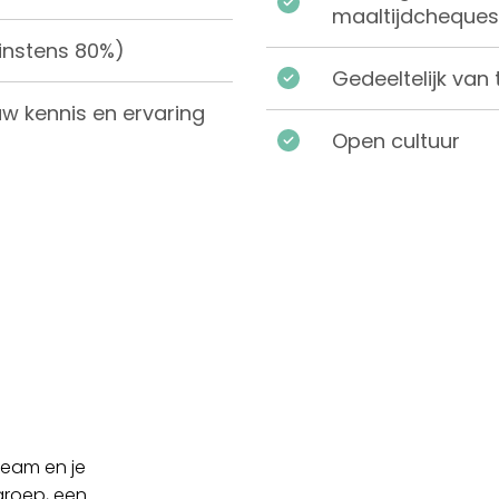
maaltijdcheques
minstens 80%)
Gedeeltelijk van
w kennis en ervaring
Open cultuur
team en je
groep, een