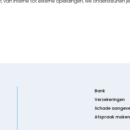
ijn; van interne tot externe opleidingen, we ondersteunen j
Bank
Verzekeringen
Schade aangev
Afspraak maken