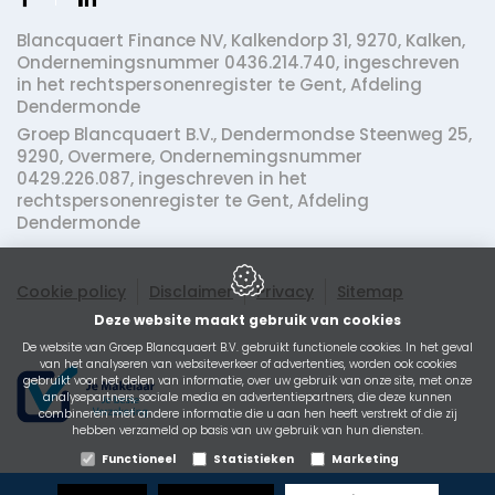
Blancquaert Finance NV,
Kalkendorp 31,
9270,
Kalken,
Ondernemingsnummer 0436.214.740, ingeschreven
in het rechtspersonenregister te Gent, Afdeling
Dendermonde
Groep Blancquaert B.V.,
Dendermondse Steenweg 25,
9290,
Overmere,
Ondernemingsnummer
0429.226.087, ingeschreven in het
rechtspersonenregister te Gent, Afdeling
Dendermonde
Cookie policy
Disclaimer
Privacy
Sitemap
Deze website maakt gebruik van cookies
De website van Groep Blancquaert B.V. gebruikt functionele cookies. In het geval
van het analyseren van websiteverkeer of advertenties, worden ook cookies
gebruikt voor het delen van informatie, over uw gebruik van onze site, met onze
analysepartners, sociale media en advertentiepartners, die deze kunnen
combineren met andere informatie die u aan hen heeft verstrekt of die zij
hebben verzameld op basis van uw gebruik van hun diensten.
Functioneel
Statistieken
Marketing